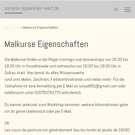
sorayas-aquarellen-welt.de
Zum Inhalt springen
Search
Menü
Startseite
»
Malkurse Eigenschaften
Malkurse Eigenschaften
Die Malkurse finden in der Regel montags und donnerstags von 16:30 bis
18:30 Uhr in Visselhövede und mittwochs von 16:00 bis 18:00 Uhr in
Soltau statt. Hier lernst du alles Wissenswerte
rund ums Malen, Zeichnen, Farbkombinationen und vieles mehr. Für die
Teilnahme ist eine Anmeldung per E-Mail an sosadi56@gmail.com oder
telefonisch unter 015750701772 erforderlich.
Du kannst jederzeit zum Workshop kommen; weitere Informationen gebe
ich dir gerne telefonisch oder per E-Mail.
FR
Les cours de peinture ont généralement lieu les lundis et jeudis de 16h30