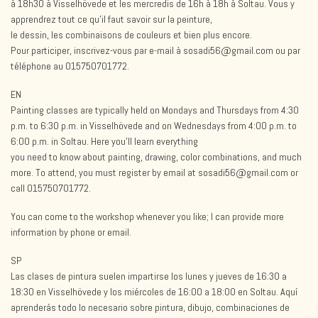
à 18h30 à Visselhövede et les mercredis de 16h à 18h à Soltau. Vous y
apprendrez tout ce qu’il faut savoir sur la peinture,
le dessin, les combinaisons de couleurs et bien plus encore.
Pour participer, inscrivez-vous par e-mail à sosadi56@gmail.com ou par
téléphone au 015750701772.
EN
Painting classes are typically held on Mondays and Thursdays from 4:30
p.m. to 6:30 p.m. in Visselhövede and on Wednesdays from 4:00 p.m. to
6:00 p.m. in Soltau. Here you’ll learn everything
you need to know about painting, drawing, color combinations, and much
more. To attend, you must register by email at sosadi56@gmail.com or
call 015750701772.
You can come to the workshop whenever you like; I can provide more
information by phone or email.
SP
Las clases de pintura suelen impartirse los lunes y jueves de 16:30 a
18:30 en Visselhövede y los miércoles de 16:00 a 18:00 en Soltau. Aquí
aprenderás todo lo necesario sobre pintura, dibujo, combinaciones de